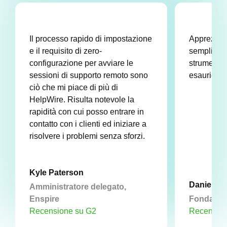
Il processo rapido di impostazione
Apprezzo 
e il requisito di zero-
semplicità 
configurazione per avviare le
strumenti 
sessioni di supporto remoto sono
esaurienti
ciò che mi piace di più di
HelpWire. Risulta notevole la
rapidità con cui posso entrare in
contatto con i clienti ed iniziare a
risolvere i problemi senza sforzi.
Kyle Paterson
Daniel D
Amministratore delegato,
Enspire
Fondator
Recensione su G2
Recension