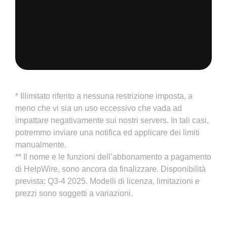
* Illimitato riferito a nessuna restrizione imposta, a
meno che vi sia un uso eccessivo che vada ad
impattare negativamente sui nostri servers. In tali casi,
potremmo inviare una notifica ed applicare dei limiti
manualmente.
** Il nome e le funzioni dell’abbonamento a pagamento
di HelpWire, sono ancora da finalizzare. Disponibilità
prevista: Q3-4 2025. Modelli di licenza, limitazioni e
prezzi sono soggetti a variazioni.