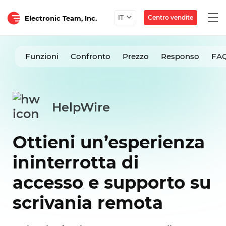
Togg
Centro vendite
IT
Electronic Team, Inc.
navi
Funzioni
Confronto
Prezzo
Responso
FA
HelpWire
Ottieni un’esperienza
ininterrotta di
accesso e supporto su
scrivania remota