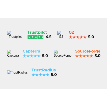
Trustpilot
G2
4.5
5.0
Capterra
SourceForge
5.0
5.0
TrustRadius
5.0