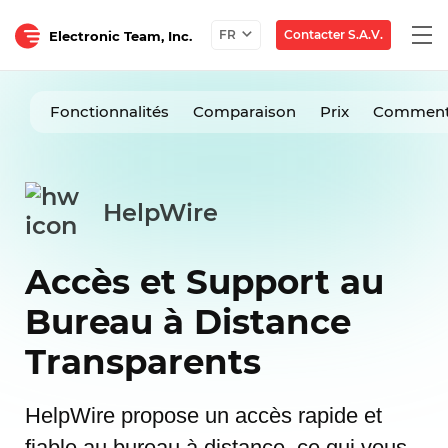
Togg
Contacter S.A.V.
FR
Electronic Team, Inc.
navi
Fonctionnalités
Comparaison
Prix
Comment
HelpWire
Accès et Support au
Bureau à Distance
Transparents
HelpWire propose un accès rapide et
fiable au bureau à distance, ce qui vous