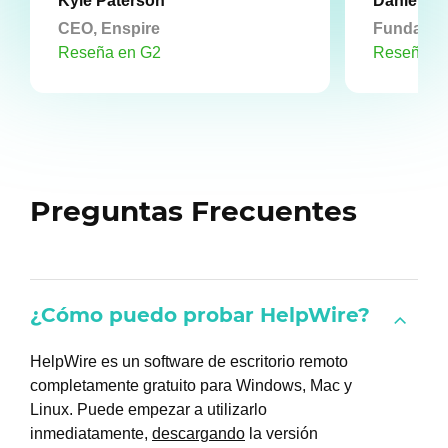
Kyle Paterson
Daniel D
CEO, Enspire
Fundador
Reseña en G2
Reseña e
Preguntas Frecuentes
¿Cómo puedo probar HelpWire?
HelpWire es un software de escritorio remoto
completamente gratuito para Windows, Mac y
Linux. Puede empezar a utilizarlo
inmediatamente,
descargando
la versión