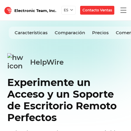
Togg
Contacto Ventas
ES
Electronic Team, Inc.
navi
Características
Comparación
Precios
Comen
HelpWire
Experimente un
Acceso y un Soporte
de Escritorio Remoto
Perfectos