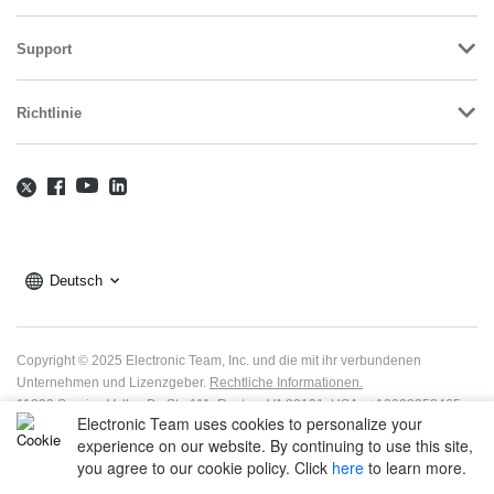
Support
Richtlinie
Deutsch
Copyright © 2025 Electronic Team, Inc. und die mit ihr verbundenen
Unternehmen und Lizenzgeber.
Rechtliche Informationen.
11890 Sunrise Valley Dr, Ste 111, Reston, VA 20191, USA • +12023358465 •
Electronic Team uses cookies to personalize your
support@electronic.us
experience on our website. By continuing to use this site,
you agree to our cookie policy. Click
here
to learn more.