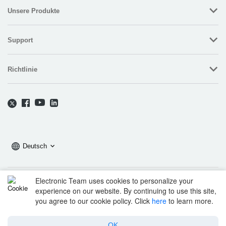
Unsere Produkte
Support
Richtlinie
Deutsch
Electronic Team uses cookies to personalize your
Copyright © 2025 Electronic Team, Inc. und die mit ihr verbundenen
experience on our website. By continuing to use this site,
Unternehmen und Lizenzgeber.
Rechtliche Informationen.
you agree to our cookie policy. Click
here
to learn more.
11890 Sunrise Valley Dr, Ste 111, Reston, VA 20191, USA • +12023358465 •
support@electronic.us
OK